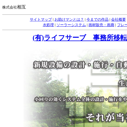
相互
株式会社
サイトマップ
|
お助けマンとは？
|
今までの作品
|
会社概要
水処理
|
ソーラーシステム
|
画材販売・画廊
|
フレー
(有)ライフサーブ 事務所移転