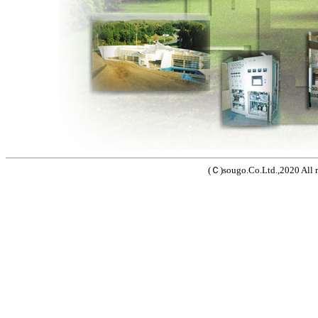
(Ｃ)sougo.Co.Ltd.,2020 All r